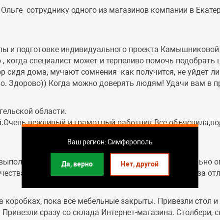
льге- сотруднику одного из магазинов компании в Екате
пы и подготовке индивидуального проекта Камышниковой 
о , когда специалист может и терпеливо помочь подобрать
 сидя дома, мучают сомнения- как получится, не уйдет ли
о. Здорово)) Когда можно доверять людям! Удачи вам в пр
гельской области.
.Очень вежливый и грамотный работник.Все объяснила,по
Ваш регион: Симферополь
 выполнено чётко,доставка даже раньше предварительно 
Да, верно
Нет, другой
чества,удобная и красивая. Благодарю сотрудников за от
а коробках, пока все мебельные закрыты. Привезли стол 
Привезли сразу со склада Интернет-магазина. Столбери, сп