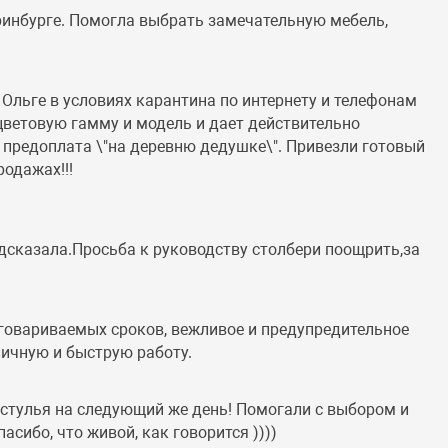
ринбурге. Помогла выбрать замечательную мебель,
Ольге в условиях карантина по интернету и телефонам
 цветовую гамму и модель и дает действительно
 предоплата \"на деревню дедушке\". Привезли готовый
одажах!!!
дсказала.Просьба к руководству столбери поощрить,за
оговариваемых сроков, вежливое и предупредительное
личную и быструю работу.
и стулья на следующий же день! Помогали с выбором и
асибо, что живой, как говорится ))))