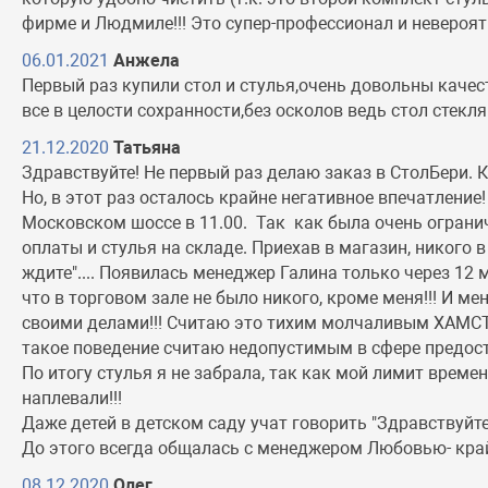
фирме и Людмиле!!! Это супер-профессионал и невероят
06.01.2021
Анжела
Первый раз купили стол и стулья,очень довольны каче
все в целости сохранности,без осколов ведь стол стек
21.12.2020
Татьяна
Здравствуйте! Не первый раз делаю заказ в СтолБери. К
Но, в этот раз осталось крайне негативное впечатление
Московском шоссе в 11.00. Так как была очень ограни
оплаты и стулья на складе. Приехав в магазин, никого в
ждите".... Появилась менеджер Галина только через 12 
что в торговом зале не было никого, кроме меня!!! И 
своими делами!!! Считаю это тихим молчаливым ХАМСТВО
такое поведение считаю недопустимым в сфере предостав
По итогу стулья я не забрала, так как мой лимит време
наплевали!!!
Даже детей в детском саду учат говорить "Здравствуйте",
До этого всегда общалась с менеджером Любовью- кра
08.12.2020
Олег