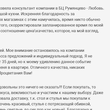
извела консультант компании в БЦ Румянцево - Любовь.
ьшой кухни. Искренняя благодарность за
ых магазинах с этим намучилась, время никто обычно
е того, скорректировали запланированное время по моей
 соотношение цена\качество, которое, на мой взгляд,
ней. Мое внимание остановилось на компании
асса предложений и индивидуальный подход. Я не
ёт 35 дней, но к моему удивлению данное событие
еня в квартире. Отличного качества, никаких
 Процветания Вам!
овольны это ничего не сказать!!! Если покупать, то
куса, вежливостью и участием к нашему выбору. Даже
овала доставку, т.к. стол и стулья мы покупали к
 очень красивый, стулья с потрясающей обивкой,
ень светлые, до сих пор как новые). Благодарна и