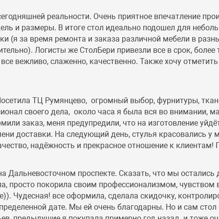
 сегодняшней реальности. Очень приятное впечатление про
ель и размеры. В итоге стол идеально подошел для небол
ки (я за время ремонта и заказа различной мебели в разн
ительно). Логисты же СтолБери привезли все в срок, боле
, все вежливо, слаженно, качественно. Также хочу отметить
.Посетила ТЦ Румянцево, огромный выбор, фурнитуры, тка
онал своего дела, около часа я была вся во внимании, м
рмили заказ, меня предупредили, что на изготовление уйд
ени доставки. На следующий день, стулья красовались у м
качество, надёжность и прекрасное отношение к клиентам!
 на Дальневосточном проспекте. Сказать, что мы остались д
, просто покорила своим профессионализмом, чувством в
ее)). Чудесная! все оформила, сделала скидочку, контролир
ределенной дате. Мы ей очень благодарны. Но и сам стол
ьев, предыдущие я покупала примерно год назад. и тоже оч