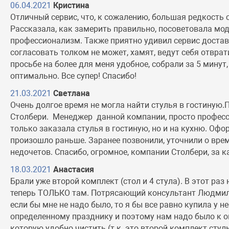
06.04.2021
Кристина
Отличный сервис, что, к сожалению, большая редкость
Рассказала, как замерить правильно, посоветовала мод
профессионализм. Также приятно удивил сервис достав
согласовать толком не может, хамят, ведут себя отврат
просьбе на более для меня удобное, собрали за 5 минут
оптимально. Все супер! Спасибо!
21.03.2021
Светлана
Очень долгое время не могла найти стулья в гостиную
Столбери. Менеджер данной компании, просто професси
только заказала стулья в гостиную, но и на кухню. Офо
произошло раньше. Заранее позвонили, уточнили о врем
недочетов. Спасибо, огромное, компании Столбери, за 
18.03.2021
Анастасия
Брали уже второй комплект (стол и 4 стула). В этот раз
теперь ТОЛЬКО там. Потрясающий консультант Людмила
если бы мне не надо было, то я бы все равно купила у н
определенному празднику и поэтому нам надо было к оп
которую удобно чистить (т.к. это второй комплект стул