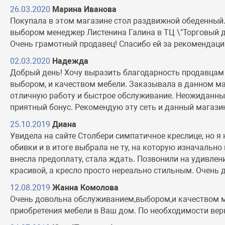
26.03.2020
Марина Иванова
Покупала в этом магазине стол раздвижной обеденный. 
выбором менеджер Листенина Галина в ТЦ \"Торговый дв
Очень грамотный продавец! Спасибо ей за рекомендации
02.03.2020
Надежда
Добрый день! Хочу выразить благодарность продавцам в
выбором, и качеством мебели. Заказывала в данном ма
отличную работу и быстрое обслуживание. Неожиданным 
приятный бонус. Рекомендую эту сеть и данный магази
25.10.2019
Диана
Увидела на сайте Столбери симпатичное креслице, но я 
обивки и в итоге выбрала не ту, на которую изначально 
внесла предоплату, стала ждать. Позвонили на удивлен
красивой, а кресло просто нереально стильным. Очень 
12.08.2019
Жанна Комолова
Очень довольна обслуживанием,выбором,и качеством ме
приобретения мебели в Ваш дом. По необходимости вер