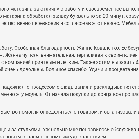
ного магазина за отличную работу и своевременное выпо
магазина обработал заявку буквально за 20 минут, сразу 
, естественно перезвонив и согласовав этот нюанс. Мебе
аботу. Особенная благодарность Жанне Коваленко. Её без
 Жанна чуткая, внимательная, терпеливая к своим клиент
ие с компанией приятным и легким. Также хотим выразить 
й очень довольны. Большое спасибо! Удачи и процветания
ь надежная, с процессом складывания и раскладывания спр
енно эту модель. От начала покупки до конца все прошл
 Быстро помогли определиться с товаром, и организовали 
еще и за стульями. Уж больно мне понравилось обслуживан
и за новым столом с огромным удовольствием.