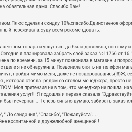
на обаятельная дама. Спасибо Вам!
ством.Плюс сделали скидку 10%,спасибо.Единственое офо
лянный переживала.Буду всем рекомендовать.
ачеством товара и услуг всегда была довольна, поэтому и
! Сегодня я планировала забрать свой заказ №11766 от 16.
чена по времени, за 15 минут позвонила в магазин и попр
 отделе я не обнаружила. Позвонила опять на телефон мага
минут, пройдя мимо меня, даже не поздоровавшись(!!!)Ж, с
меня , которая стояла рядом со столом менеджера, просто 
М! Моя претензия не в том, что менеджер не пошла навст
ления услуг!!! Я подошла и первая сказала "Здравствуйте"
ни был исчерпан... Теперь сильно думаю, забирать заказ и
 " До свидания", "Спасибо", "Пожалуйста"...
йне воспитанной и дружелюбной женщиной !