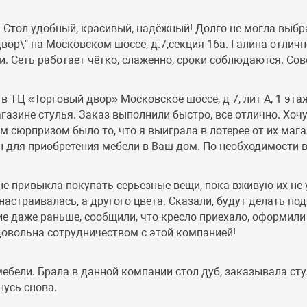
Стол удобный, красивый, надёжный! Долго не могла выбра
ор\" на Московском шоссе, д.7,секция 16а. Галина отлично
. Сеть работает чётко, слаженно, сроки соблюдаются. Со
 ТЦ «Торговый двор» Московское шоссе, д 7, лит А, 1 эта
газине стулья. Заказ выполнили быстро, все отлично. Хоч
сюрпризом было то, что я выиграла в лотерее от их магаз
н для приобретения мебели в Ваш дом. По необходимости в
не привыкла покупать серьезные вещи, пока вживую их не 
настраивалась, а другого цвета. Сказали, будут делать по
ие даже раньше, сообщили, что кресло приехало, оформили
довольна сотрудничеством с этой компанией!
бели. Брала в данной компании стол дуб, заказывала стул
нусь снова.