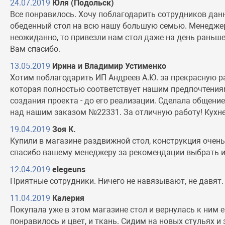
24.07.2019
Юля (Подольск)
Все понравилось. Хочу поблагодарить сотрудников дан
обеденный стол на всю нашу большую семью. Менеджер 
неожиданно, то привезли нам стол даже на день раньше
Вам спасибо.
13.05.2019
Ирина и Владимир Устименко
Хотим поблагодарить ИП Андреев А.Ю. за прекрасную р
которая полностью соответствует нашим предпочтениям.
создания проекта - до его реализации. Сделала общен
над нашим заказом №22331. За отличную работу! Кухне
19.04.2019
Зоя К.
Купили в магазине раздвижной стол, конструкция очен
спасибо вашему менеджеру за рекомендации выбрать им
12.04.2019
elegeuns
Приятные сотрудники. Ничего не навязывают, не давят.
11.04.2019
Калерия
Покупала уже в этом магазине стол и вернулась к ним 
понравилось и цвет, и ткань. Сидим на новых стульях 