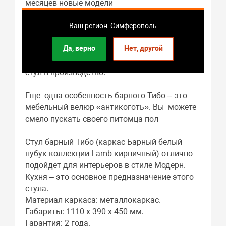
месяцев новые модели
используются ежедневно с повышенной
нагрузкой. Лишь после того, как мы
Ваш регион: Симферополь
убеждаемся, что на сидениях нет следов
Да, верно
Нет, другой
просиживания, поролон не истончился, а
ткань не растянулась, мы отдаем кухонный
стул в производство.
Еще одна особенность барного Тибо – это
мебельный велюр «антикоготь». Вы можете
смело пускать своего питомца пол
Стул барный Тибо (каркас Барный белый
нубук коллекции Lamb кирпичный) отлично
подойдет для интерьеров в стиле Модерн.
Кухня – это основное предназначение этого
стула.
Материал каркаса: металлокаркас.
Габариты: 1110 x 390 x 450 мм.
Гарантия: 2 года.