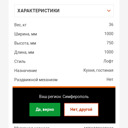
ХАРАКТЕРИСТИКИ
36
Вес, кг
1000
Ширина, мм
750
Высота, мм
1000
Длина, мм
Лофт
Стиль
Кухня, гостиная
Назначение
Нет
Раздвижной механизм
Прямоугольник
Форма стола
Ваш регион: Симферополь
Длина стола в собранном
1000
виде, мм
Да, верно
Нет, другой
массив ольхи, шпон
дуба
Материал столешницы
металлокаркас