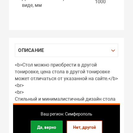
1000
виде, мм
ОПИСАНИЕ
<b>Стол можно приобрести в другой
тонировке, цена стола в другой тонировке
может отличаться от указанной на сайте.</b>
<br>
<br>
Стильный и минималистичный дизайн стола
гармонично вписывается в любые интерьеры,
от классики до хай-тек. Качественные
Ваш регион: Симферополь
материалы обеспечивают долговечность и
легкость в уходе. Лаконичная форма и
Да, верно
Нет, другой