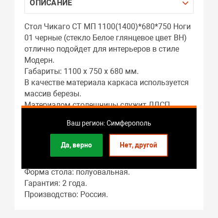
ОПИСАНИЕ
Стол Чикаго СТ МП 1100(1400)*680*750 Ноги
01 черные (стекло Белое глянцевое цвет ВН)
отлично подойдет для интерьеров в стиле
Модерн.
Габариты: 1100 x 750 x 680 мм.
В качестве материала каркаса используется
массив березы.
Материалом столешницы служит ЛДСП,
закаленное стекло.
Ваш регион: Симферополь
Подстолье: ЛДСП.
Длина стола в разложенном виде: 1400 мм.
Да, верно
Нет, другой
В собранном виде длина стола составляет:
1100 мм.
Форма стола: полуовальная.
Гарантия: 2 года.
Производство: Россия.